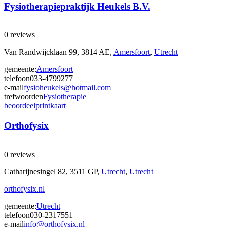
Fysiotherapiepraktijk Heukels B.V.
0 reviews
Van Randwijcklaan 99, 3814 AE,
Amersfoort
,
Utrecht
gemeente:
Amersfoort
telefoon
033-4799277
e-mail
fysioheukels@hotmail.com
trefwoorden
Fysiotherapie
beoordeel
print
kaart
Orthofysix
0 reviews
Catharijnesingel 82, 3511 GP,
Utrecht
,
Utrecht
orthofysix.nl
gemeente:
Utrecht
telefoon
030-2317551
e-mail
info@orthofysix.nl