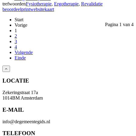
trefwoorden
Fysiotherapie
,
Ergotherapie
,
Revalidatie
beoordeel
print
website
kaart
Start
Pagina 1 van 4
Vorige
1
2
3
4
Volgende
Einde
LOCATIE
Zekeringstraat 17a
1014BM Amsterdam
E-MAIL
info@degemeentegids.nl
TELEFOON