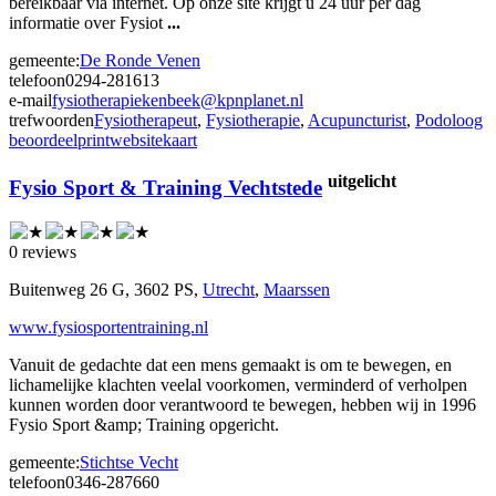
bereikbaar via internet. Op onze site krijgt u 24 uur per dag
informatie over Fysiot
...
gemeente:
De Ronde Venen
telefoon
0294-281613
e-mail
fysiotherapiekenbeek@kpnplanet.nl
trefwoorden
Fysiotherapeut
,
Fysiotherapie
,
Acupuncturist
,
Podoloog
beoordeel
print
website
kaart
uitgelicht
Fysio Sport & Training Vechtstede
0 reviews
Buitenweg 26 G, 3602 PS,
Utrecht
,
Maarssen
www.fysiosportentraining.nl
Vanuit de gedachte dat een mens gemaakt is om te bewegen, en
lichamelijke klachten veelal voorkomen, verminderd of verholpen
kunnen worden door verantwoord te bewegen, hebben wij in 1996
Fysio Sport &amp; Training opgericht.
gemeente:
Stichtse Vecht
telefoon
0346-287660