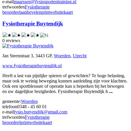
e-mail
maarssen@fysiosportentraining.nl
trefwoorden
Fysiotherapie
beoordeel
aanbevelen
print
website
kaart
Fysiotherapie Buytendijk
0 reviews
Jan Steenstraat 3, 3443 GP,
Woerden
,
Utrecht
www.fysiotherapiebuytendijk.nl
Heeft u last van pijnlijke spieren of gewrichten? Te hoge belasting,
maar ook te weinig beweging kunnen aanleiding zijn voor klachten.
Ook een sportblessure of operatie kan u beperken bij het bewegen
en uw dagelijkse bezigheden. Fysiotherapie Buytendijk h
...
gemeente:
Woerden
telefoon
0348 - 45 60 01
e-mail
fysio.butyendijk@gmail.com
trefwoorden
Fysiotherapie
beoordeel
print
website
kaart