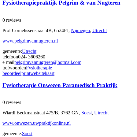
Fysiotherapiepraktijk Pelgrim & van Nugteren
0 reviews
Prof Cornelissenstraat 4B, 6524PJ,
Nijmegen
,
Utrecht
www.pelgrimvannugteren.nl
gemeente:
Utrecht
telefoon
024- 3606260
e-mail
pelgrimvannugteren@hotmail.com
trefwoorden
Fysiotherapie
beoordeel
print
website
kaart
Fysiotherapie Onwezen Paramedisch Praktijk
0 reviews
Wiardi Beckmanstraat 475/B, 3762 GN,
Soest
,
Utrecht
www.onwezen.uwpraktijkonline.nl
gemeente:
Soest