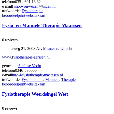
telefoon
035 - 601 18 32
e-mail
fysio.wonwezen@tiscali.nl
trefwoorden
Fysiotherapie
beoordeel
print
website
kaart
Fysio- en Manuele Therapie Maarssen
0 reviews
Julianaweg 21, 3603 AP,
Maarssen
,
Utrecht
www.fysiotherapie-aarssen.nl
gemeente:
Stichtse Vecht
telefoon
0346-580000
e-mail
info@fysiotherapie-maarssen.nl
trefwoorden
Fysiotherapie
,
Manuele
,
Therapie
beoordeel
print
website
kaart
Fysiotherapie Weerdsingel West
0 reviews