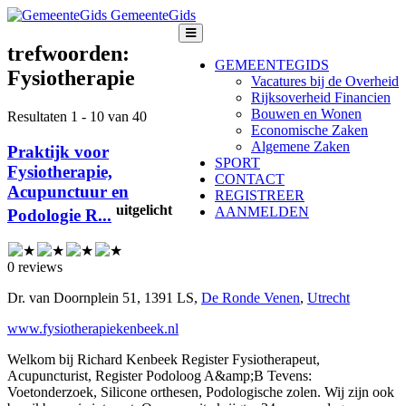
GemeenteGids
trefwoorden:
GEMEENTEGIDS
Fysiotherapie
Vacatures bij de Overheid
Rijksoverheid Financien
Bouwen en Wonen
Resultaten 1 - 10 van 40
Economische Zaken
Algemene Zaken
Praktijk voor
SPORT
Fysiotherapie,
CONTACT
Acupunctuur en
REGISTREER
uitgelicht
AANMELDEN
Podologie R...
0 reviews
Dr. van Doornplein 51, 1391 LS,
De Ronde Venen
,
Utrecht
www.fysiotherapiekenbeek.nl
Welkom bij Richard Kenbeek Register Fysiotherapeut,
Acupuncturist, Register Podoloog A&amp;B Tevens:
Voetonderzoek, Silicone orthesen, Podologische zolen. Wij zijn ook