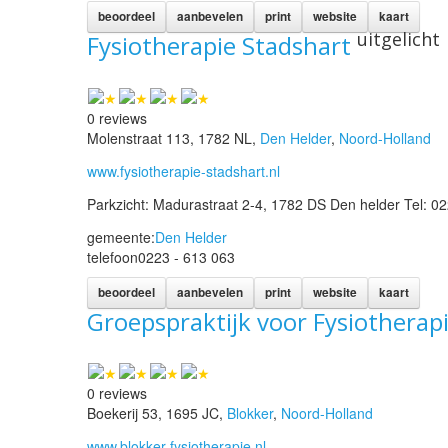
beoordeel
aanbevelen
print
website
kaart
uitgelicht
Fysiotherapie Stadshart
0 reviews
Molenstraat 113, 1782 NL,
Den Helder
,
Noord-Holland
www.fysiotherapie-stadshart.nl
Parkzicht: Madurastraat 2-4, 1782 DS Den helder Tel: 0
gemeente:
Den Helder
telefoon
0223 - 613 063
beoordeel
aanbevelen
print
website
kaart
Groepspraktijk voor Fysiotherap
0 reviews
Boekerij 53, 1695 JC,
Blokker
,
Noord-Holland
www.blokker-fysiotherapie.nl