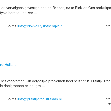
art en vervolgens gevestigd aan de Boekerij 53 te Blokker. Ons praktij
3 fysiotherapeuten wer
...
e-mail
info@blokker-fysiotherapie.nl
tr
rd-Holland
et voorkomen van dergelijke problemen heel belangrijk. Praktijk Troel
nde doelgroepen en het gra
...
e-mail
info@praktijktroelstralaan.nl
tr
Ps