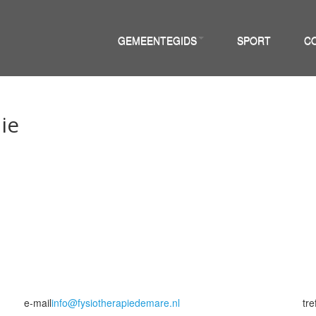
GEMEENTEGIDS
SPORT
C
ie
e-mail
info@fysiotherapiedemare.nl
tr