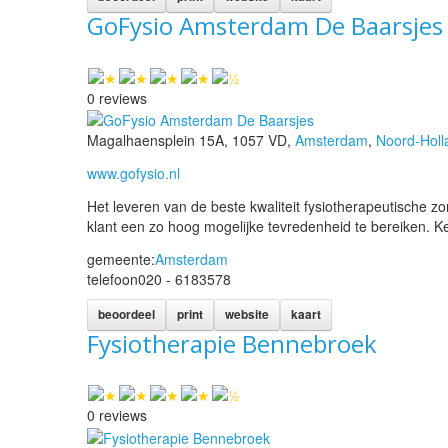
GoFysio Amsterdam De Baarsjes
0 reviews
Magalhaensplein 15A, 1057 VD,
Amsterdam
,
Noord-Holl
www.gofysio.nl
Het leveren van de beste kwaliteit fysiotherapeutische z
klant een zo hoog mogelijke tevredenheid te bereiken. K
gemeente:
Amsterdam
telefoon
020 - 6183578
beoordeel
print
website
kaart
Fysiotherapie Bennebroek
0 reviews