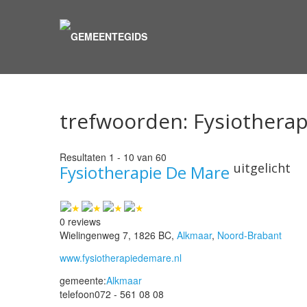
trefwoorden:
Fysiotherap
Resultaten 1 - 10 van 60
uitgelicht
Fysiotherapie De Mare
0 reviews
Wielingenweg 7, 1826 BC,
Alkmaar
,
Noord-Brabant
www.fysiotherapiedemare.nl
gemeente:
Alkmaar
telefoon
072 - 561 08 08