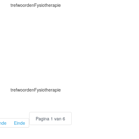
trefwoorden
Fysiotherapie
trefwoorden
Fysiotherapie
Pagina 1 van 6
nde
Einde