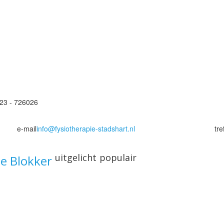
223 - 726026
e-mail
info@fysiotherapie-stadshart.nl
tr
uitgelicht
populair
ie Blokker