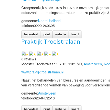
Groepspraktijk sinds 1978 In 1978 is onze praktijk gest
oefenzaal met trainingsapparatuur. In onze praktijk zijn 
gemeente:
Noord-Holland
telefoon
0229-240695
beoordeel
print
website
kaart
Praktijk Troelstralaan
0 reviews
Meester Troelstralaan 9 + 15, 1181 VD,
Amstelveen
,
Noo
www.praktijktroelstralaan.nl
Naast het behandelen van blessures en aandoeningen is h
van verschillende vormen van beweging voor verschille
gemeente:
Amstelveen
telefoon
020-6472510
beoordeel
print
website
kaart