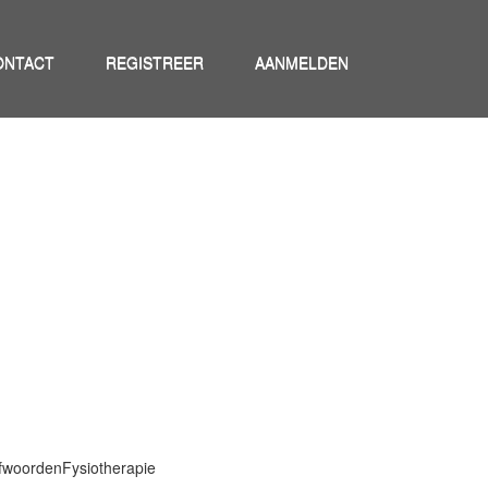
ONTACT
REGISTREER
AANMELDEN
efwoorden
Fysiotherapie