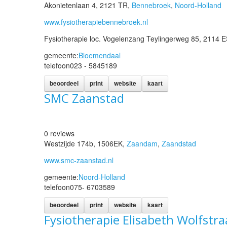
Akonietenlaan 4, 2121 TR,
Bennebroek
,
Noord-Holland
www.fysiotherapiebennebroek.nl
Fysiotherapie loc. Vogelenzang Teylingerweg 85, 2114 
gemeente:
Bloemendaal
telefoon
023 - 5845189
beoordeel
print
website
kaart
SMC Zaanstad
0 reviews
Westzijde 174b, 1506EK,
Zaandam
,
Zaandstad
www.smc-zaanstad.nl
gemeente:
Noord-Holland
telefoon
075- 6703589
beoordeel
print
website
kaart
Fysiotherapie Elisabeth Wolfstra