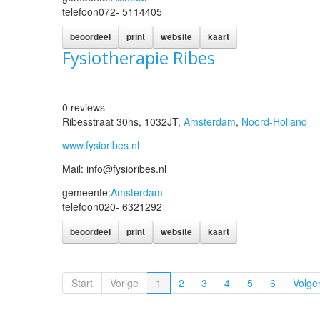
telefoon
072- 5114405
beoordeel
print
website
kaart
Fysiotherapie Ribes
0 reviews
Ribesstraat 30hs, 1032JT,
Amsterdam
,
Noord-Holland
www.fysioribes.nl
Mail: info@fysioribes.nl
gemeente:
Amsterdam
telefoon
020- 6321292
beoordeel
print
website
kaart
Start
Vorige
1
2
3
4
5
6
Volge