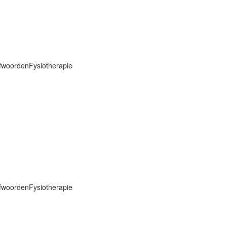
efwoorden
Fysiotherapie
efwoorden
Fysiotherapie