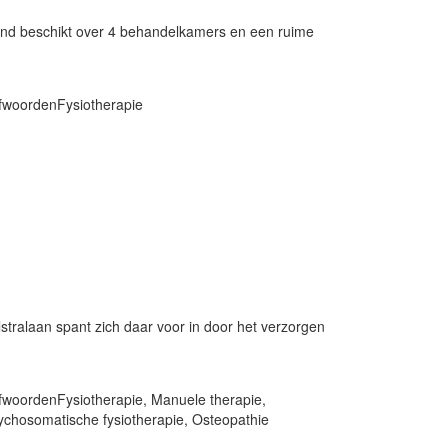
kpand beschikt over 4 behandelkamers en een ruime
efwoorden
Fysiotherapie
stralaan spant zich daar voor in door het verzorgen
efwoorden
Fysiotherapie
,
Manuele therapie
,
ychosomatische fysiotherapie
,
Osteopathie