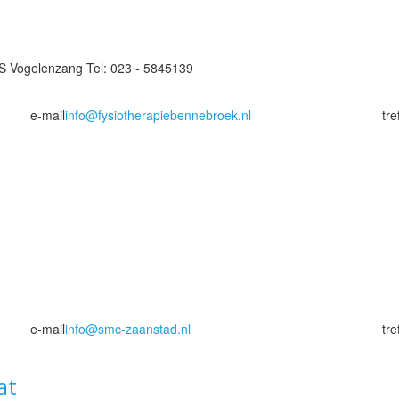
ES Vogelenzang Tel: 023 - 5845139
e-mail
info@fysiotherapiebennebroek.nl
tr
e-mail
info@smc-zaanstad.nl
tr
at