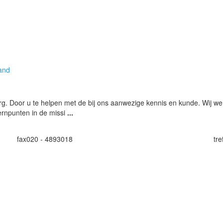
and
org. Door u te helpen met de bij ons aanwezige kennis en kunde. Wij we
ernpunten in de missi
...
fax
020 - 4893018
tr