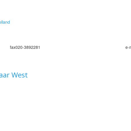
lland
fax
020-3892281
e-
maar West