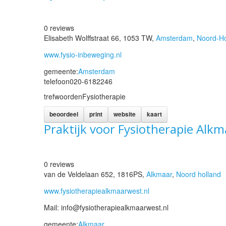
0 reviews
Elisabeth Wolffstraat 66, 1053 TW,
Amsterdam
,
Noord-Ho
www.fysio-inbeweging.nl
gemeente:
Amsterdam
telefoon
020-6182246
trefwoorden
Fysiotherapie
beoordeel
print
website
kaart
Praktijk voor Fysiotherapie Alk
0 reviews
van de Veldelaan 652, 1816PS,
Alkmaar
,
Noord holland
www.fysiotherapiealkmaarwest.nl
Mail: info@fysiotherapiealkmaarwest.nl
gemeente:
Alkmaar