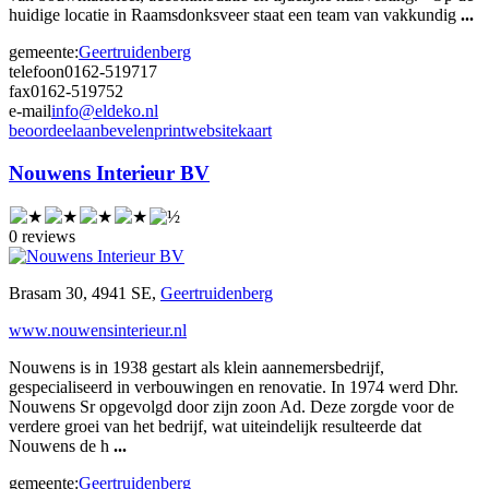
huidige locatie in Raamsdonksveer staat een team van vakkundig
...
gemeente:
Geertruidenberg
telefoon
0162-519717
fax
0162-519752
e-mail
info@eldeko.nl
beoordeel
aanbevelen
print
website
kaart
Nouwens Interieur BV
0 reviews
Brasam 30, 4941 SE,
Geertruidenberg
www.nouwensinterieur.nl
Nouwens is in 1938 gestart als klein aannemersbedrijf,
gespecialiseerd in verbouwingen en renovatie. In 1974 werd Dhr.
Nouwens Sr opgevolgd door zijn zoon Ad. Deze zorgde voor de
verdere groei van het bedrijf, wat uiteindelijk resulteerde dat
Nouwens de h
...
gemeente:
Geertruidenberg