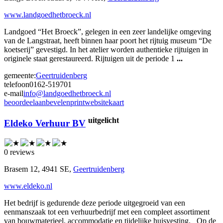
www.landgoedhetbroeck.nl
Landgoed “Het Broeck”, gelegen in een zeer landelijke omgeving
van de Langstraat, heeft binnen haar poort het rijtuig museum “De
koetserij” gevestigd. In het atelier worden authentieke rijtuigen in
originele staat gerestaureerd. Rijtuigen uit de periode 1
...
gemeente:
Geertruidenberg
telefoon
0162-519701
e-mail
info@landgoedhetbroeck.nl
beoordeel
aanbevelen
print
website
kaart
uitgelicht
Eldeko Verhuur BV
0 reviews
Brasem 12, 4941 SE,
Geertruidenberg
www.eldeko.nl
Het bedrijf is gedurende deze periode uitgegroeid van een
eenmanszaak tot een verhuurbedrijf met een compleet assortiment
van bouwmaterieel, accommodatie en tijdelijke huisvesting. Op de