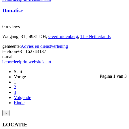
Donafisc
0 reviews
Walgang, 31 , 4931 DH,
Geertruidenberg
,
The Netherlands
gemeente:
Advies en dienstverlening
telefoon
+31 162743137
e-mail
beoordeel
print
website
kaart
Start
Pagina 1 van 3
Vorige
1
2
3
Volgende
Einde
LOCATIE