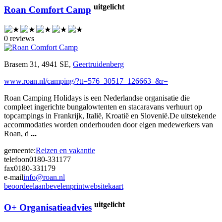
uitgelicht
Roan Comfort Camp
0 reviews
Brasem 31, 4941 SE,
Geertruidenberg
www.roan.nl/camping/?tt=576_30517_126663_&r=
Roan Camping Holidays is een Nederlandse organisatie die
compleet ingerichte bungalowtenten en stacaravans verhuurt op
topcampings in Frankrijk, Italië, Kroatië en Slovenië.De uitstekende
accommodaties worden onderhouden door eigen medewerkers van
Roan, d
...
gemeente:
Reizen en vakantie
telefoon
0180-331177
fax
0180-331179
e-mail
info@roan.nl
beoordeel
aanbevelen
print
website
kaart
uitgelicht
O+ Organisatieadvies