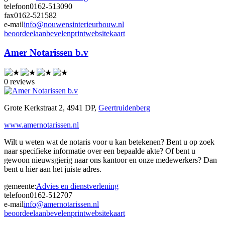
telefoon
0162-513090
fax
0162-521582
e-mail
info@nouwensinterieurbouw.nl
beoordeel
aanbevelen
print
website
kaart
Amer Notarissen b.v
0 reviews
Grote Kerkstraat 2, 4941 DP,
Geertruidenberg
www.amernotarissen.nl
Wilt u weten wat de notaris voor u kan betekenen? Bent u op zoek
naar specifieke informatie over een bepaalde akte? Of bent u
gewoon nieuwsgierig naar ons kantoor en onze medewerkers? Dan
bent u hier aan het juiste adres.
gemeente:
Advies en dienstverlening
telefoon
0162-512707
e-mail
info@amernotarissen.nl
beoordeel
aanbevelen
print
website
kaart