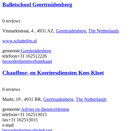
Balletschool Geertruidenberg
0 reviews
Vismarktstraat, 4 , 4931 AZ,
Geertruidenberg
,
The Netherlands
www.schattelijn.nl
gemeente:
Geertruidenberg
telefoon
+31 162512226
beoordeel
print
website
kaart
Chauffeur- en Koeriersdiensten Kees Kloet
0 reviews
Markt, 19 , 4931 BR,
Geertruidenberg
,
The Netherlands
gemeente:
Advies en dienstverlening
telefoon
+31 162513015
fax
+31 162513015
e-mail
beoordeel
print
website
kaart