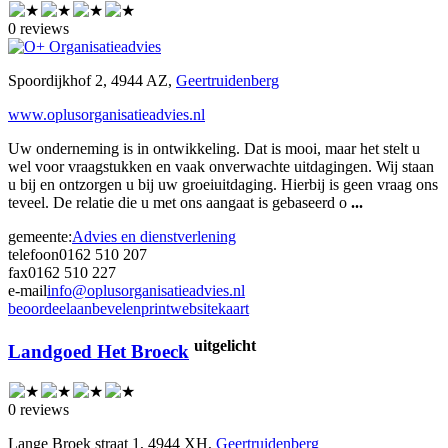
0 reviews
Spoordijkhof 2, 4944 AZ,
Geertruidenberg
www.oplusorganisatieadvies.nl
Uw onderneming is in ontwikkeling. Dat is mooi, maar het stelt u
wel voor vraagstukken en vaak onverwachte uitdagingen. Wij staan
u bij en ontzorgen u bij uw groeiuitdaging. Hierbij is geen vraag ons
teveel. De relatie die u met ons aangaat is gebaseerd o
...
gemeente:
Advies en dienstverlening
telefoon
0162 510 207
fax
0162 510 227
e-mail
info@oplusorganisatieadvies.nl
beoordeel
aanbevelen
print
website
kaart
uitgelicht
Landgoed Het Broeck
0 reviews
Lange Broek straat 1, 4944 XH,
Geertruidenberg