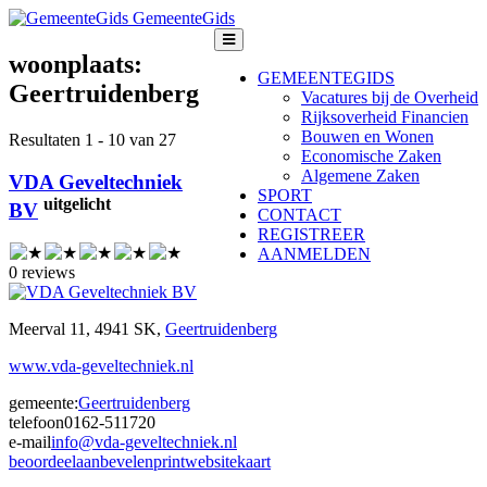
GemeenteGids
woonplaats:
GEMEENTEGIDS
Geertruidenberg
Vacatures bij de Overheid
Rijksoverheid Financien
Bouwen en Wonen
Resultaten 1 - 10 van 27
Economische Zaken
Algemene Zaken
VDA Geveltechniek
SPORT
uitgelicht
BV
CONTACT
REGISTREER
AANMELDEN
0 reviews
Meerval 11, 4941 SK,
Geertruidenberg
www.vda-geveltechniek.nl
gemeente:
Geertruidenberg
telefoon
0162-511720
e-mail
info@vda-geveltechniek.nl
beoordeel
aanbevelen
print
website
kaart