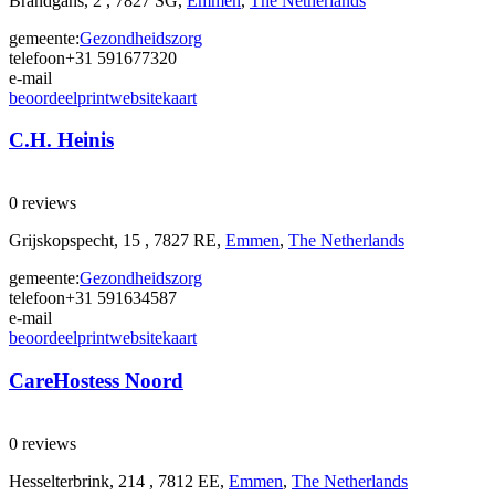
Brandgans, 2 , 7827 SG,
Emmen
,
The Netherlands
gemeente:
Gezondheidszorg
telefoon
+31 591677320
e-mail
beoordeel
print
website
kaart
C.H. Heinis
0 reviews
Grijskopspecht, 15 , 7827 RE,
Emmen
,
The Netherlands
gemeente:
Gezondheidszorg
telefoon
+31 591634587
e-mail
beoordeel
print
website
kaart
CareHostess Noord
0 reviews
Hesselterbrink, 214 , 7812 EE,
Emmen
,
The Netherlands