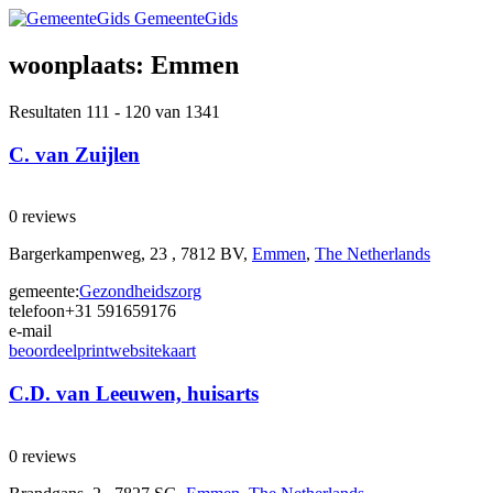
GemeenteGids
woonplaats:
Emmen
Resultaten 111 - 120 van 1341
C. van Zuijlen
0 reviews
Bargerkampenweg, 23 , 7812 BV,
Emmen
,
The Netherlands
gemeente:
Gezondheidszorg
telefoon
+31 591659176
e-mail
beoordeel
print
website
kaart
C.D. van Leeuwen, huisarts
0 reviews