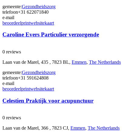
gemeente:
Gezondheidszorg
telefoon
+31 622071840
e-mail
beoordeel
print
website
kaart
Caroline Evers Particulier verzorgende
0 reviews
Laan van de Marel, 435 , 7823 BL,
Emmen
,
The Netherlands
gemeente:
Gezondheidszorg
telefoon
+31 591624808
e-mail
beoordeel
print
website
kaart
Celestien Praktijk voor acupunctuur
0 reviews
Laan van de Marel, 366 , 7823 CJ,
Emmen
,
The Netherlands