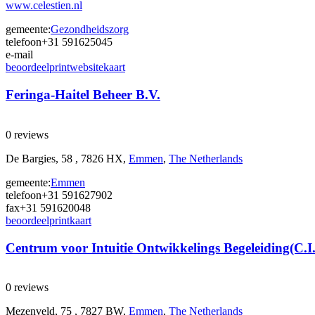
www.celestien.nl
gemeente:
Gezondheidszorg
telefoon
+31 591625045
e-mail
beoordeel
print
website
kaart
Feringa-Haitel Beheer B.V.
0 reviews
De Bargies, 58 , 7826 HX,
Emmen
,
The Netherlands
gemeente:
Emmen
telefoon
+31 591627902
fax
+31 591620048
beoordeel
print
kaart
Centrum voor Intuitie Ontwikkelings Begeleiding(C.I.
0 reviews
Mezenveld, 75 , 7827 BW,
Emmen
,
The Netherlands