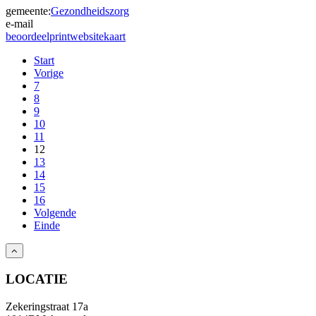
gemeente:
Gezondheidszorg
e-mail
beoordeel
print
website
kaart
Start
Vorige
7
8
9
10
11
12
13
14
15
16
Volgende
Einde
LOCATIE
Zekeringstraat 17a