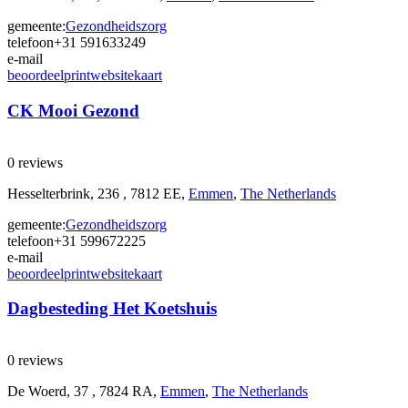
gemeente:
Gezondheidszorg
telefoon
+31 591633249
e-mail
beoordeel
print
website
kaart
CK Mooi Gezond
0 reviews
Hesselterbrink, 236 , 7812 EE,
Emmen
,
The Netherlands
gemeente:
Gezondheidszorg
telefoon
+31 599672225
e-mail
beoordeel
print
website
kaart
Dagbesteding Het Koetshuis
0 reviews
De Woerd, 37 , 7824 RA,
Emmen
,
The Netherlands