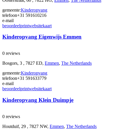
Oosterstraat, 60 , 7822 HG,
Emmen
,
The Netherlands
gemeente:
Kinderopvang
telefoon
+31 591610216
e-mail
beoordeel
print
website
kaart
Kinderopvang Eigenwijs Emmen
0 reviews
Bosgors, 3 , 7827 ED,
Emmen
,
The Netherlands
gemeente:
Kinderopvang
telefoon
+31 591633779
e-mail
beoordeel
print
website
kaart
Kinderopvang Klein Duimpje
0 reviews
Houtduif, 29 , 7827 NW,
Emmen
,
The Netherlands