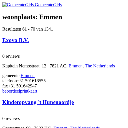
GemeenteGids
woonplaats:
Emmen
Resultaten 61 - 70 van 1341
Exova B.V.
0 reviews
Kapitein Nemostraat, 12 , 7821 AC,
Emmen
,
The Netherlands
gemeente:
Emmen
telefoon
+31 591618555
fax
+31 591642947
beoordeel
print
kaart
Kinderopvang 't Hunenoordje
0 reviews