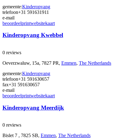
gemeente:
Kinderopvang
telefoon
+31 591631911
e-mail
beoordeel
print
website
kaart
Kinderopvang Kwebbel
0 reviews
Oeverzwaluw, 15a, 7827 PR,
Emmen
,
The Netherlands
gemeente:
Kinderopvang
telefoon
+31 591630657
fax
+31 591630657
e-mail
beoordeel
print
website
kaart
Kinderopvang Meerdijk
0 reviews
Bislet 7 , 7825 SB,
Emmen
,
The Netherlands