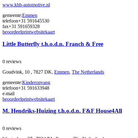
www.khb-automotive.nl
gemeente:
Emmen
telefoon
+31 591645530
fax
+31 591659328
beoordeel
print
website
kaart
Little Butterfly t.h.o.d.n. Franch & Free
0 reviews
Goudvink, 10 , 7827 DK,
Emmen
,
The Netherlands
gemeente:
Kinderopvang
telefoon
+31 591633948
e-mail
beoordeel
print
website
kaart
M. Hendriks-Huizing t.h.o.d.n. F&F House4All
0 reviews