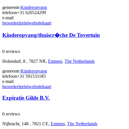
gemeente:
Kinderopvang
telefoon
+31 620524299
e-mail
beoordeel
print
website
kaart
Kinderopvang/thuiscr�che De Tovertuin
0 reviews
Holenduif, 8 , 7827 NR,
Emmen
,
The Netherlands
gemeente:
Kinderopvang
telefoon
+31 591531185
e-mail
beoordeel
print
website
kaart
Expiratie Gilde B.V.
0 reviews
Nijbracht, 148 , 7821 CE,
Emmen
,
The Netherlands