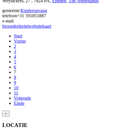
Weytackers, 27 , 7824 PA,
Emmen
,
The Netherlands
gemeente:
Kinderopvang
telefoon
+31 591851887
e-mail
beoordeel
print
website
kaart
Start
Vorige
2
3
4
5
6
7
8
9
10
11
Volgende
Einde
LOCATIE