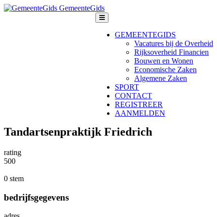
GemeenteGids
GEMEENTEGIDS
Vacatures bij de Overheid
Rijksoverheid Financien
Bouwen en Wonen
Economische Zaken
Algemene Zaken
SPORT
CONTACT
REGISTREER
AANMELDEN
Tandartsenpraktijk Friedrich
rating
5
0
0
0 stem
bedrijfsgegevens
adres