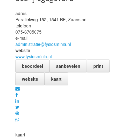
adres
Parallelweg 152, 1541 BE,
Zaanstad
telefoon
075-6705075
e-mail
administratie@fysiosminia.nl
website
www.fysiosminia.nl
beoordeel
aanbevelen
print
website
kaart
kaart