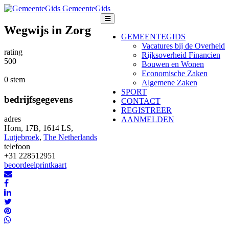
GemeenteGids
Wegwijs in Zorg
GEMEENTEGIDS
Vacatures bij de Overheid
rating
Rijksoverheid Financien
5
0
0
Bouwen en Wonen
Economische Zaken
0 stem
Algemene Zaken
SPORT
bedrijfsgegevens
CONTACT
REGISTREER
adres
AANMELDEN
Horn, 17B, 1614 LS,
Lutjebroek
,
The Netherlands
telefoon
+31 228512951
beoordeel
print
kaart