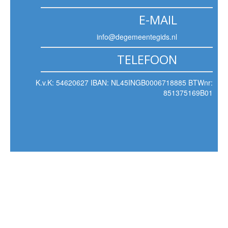
E-MAIL
info@degemeentegids.nl
TELEFOON
K.v.K: 54620627 IBAN: NL45INGB0006718885 BTWnr:
851375169B01