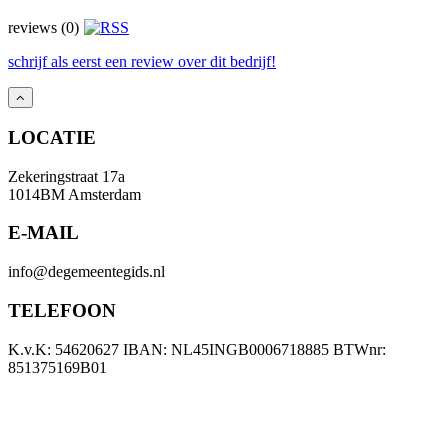
reviews (0)
schrijf als eerst een review over dit bedrijf!
LOCATIE
Zekeringstraat 17a
1014BM Amsterdam
E-MAIL
info@degemeentegids.nl
TELEFOON
K.v.K: 54620627 IBAN: NL45INGB0006718885 BTWnr:
851375169B01