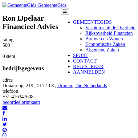
GemeenteGids
Ron IJpelaar
GEMEENTEGIDS
Financieel Advies
Vacatures bij de Overheid
Rijksoverheid Financien
Bouwen en Wonen
rating
Economische Zaken
5
0
0
Algemene Zaken
SPORT
0 stem
CONTACT
REGISTREER
bedrijfsgegevens
AANMELDEN
adres
Donauring, 219 , 5152 TK,
Drunen
,
The Netherlands
telefoon
+31 416347608
beoordeel
print
kaart