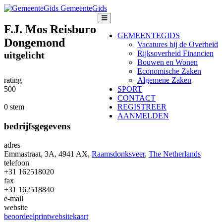
GemeenteGids
F.J. Mos Reisburo
GEMEENTEGIDS
Dongemond
Vacatures bij de Overheid
Rijksoverheid Financien
uitgelicht
Bouwen en Wonen
Economische Zaken
rating
Algemene Zaken
5
0
0
SPORT
CONTACT
0 stem
REGISTREER
AANMELDEN
bedrijfsgegevens
adres
Emmastraat, 3A, 4941 AX,
Raamsdonksveer
,
The Netherlands
telefoon
+31 162518020
fax
+31 162518840
e-mail
website
beoordeel
print
website
kaart