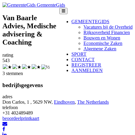
GemeenteGids
Van Baarle
GEMEENTEGIDS
Advies, Medische
Vacatures bij de Overheid
Rijksoverheid Financien
advisering &
Bouwen en Wonen
Coaching
Economische Zaken
Algemene Zaken
SPORT
rating
CONTACT
5
4
3
REGISTREER
AANMELDEN
3 stemmen
bedrijfsgegevens
adres
Don Carlos, 1 , 5629 NW,
Eindhoven
,
The Netherlands
telefoon
+31 402489489
beoordeel
print
kaart