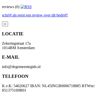
reviews (0)
schrijf als eerst een review over dit bedrijf!
LOCATIE
Zekeringstraat 17a
1014BM Amsterdam
E-MAIL
info@degemeentegids.nl
TELEFOON
K.v.K: 54620627 IBAN: NL45INGB0006718885 BTWnr:
851375169B01