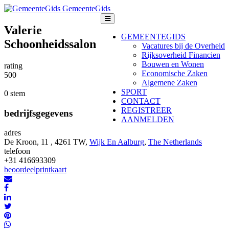
GemeenteGids
Valerie
GEMEENTEGIDS
Schoonheidssalon
Vacatures bij de Overheid
Rijksoverheid Financien
Bouwen en Wonen
rating
Economische Zaken
5
0
0
Algemene Zaken
SPORT
0 stem
CONTACT
REGISTREER
bedrijfsgegevens
AANMELDEN
adres
De Kroon, 11 , 4261 TW,
Wijk En Aalburg
,
The Netherlands
telefoon
+31 416693309
beoordeel
print
kaart