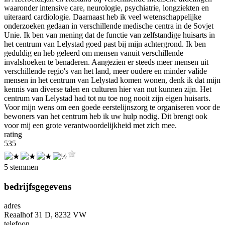
waaronder intensive care, neurologie, psychiatrie, longziekten en
uiteraard cardiologie. Daarnaast heb ik veel wetenschappelijke
onderzoeken gedaan in verschillende medische centra in de Sovjet
Unie. Ik ben van mening dat de functie van zelfstandige huisarts in
het centrum van Lelystad goed past bij mijn achtergrond. Ik ben
geduldig en heb geleerd om mensen vanuit verschillende
invalshoeken te benaderen. Aangezien er steeds meer mensen uit
verschillende regio's van het land, meer oudere en minder valide
mensen in het centrum van Lelystad komen wonen, denk ik dat mijn
kennis van diverse talen en culturen hier van nut kunnen zijn. Het
centrum van Lelystad had tot nu toe nog nooit zijn eigen huisarts.
Voor mijn wens om een goede eerstelijnszorg te organiseren voor de
bewoners van het centrum heb ik uw hulp nodig. Dit brengt ook
voor mij een grote verantwoordelijkheid met zich mee.
rating
5
3
5
5 stemmen
bedrijfsgegevens
adres
Reaalhof 31 D, 8232 VW
telefoon