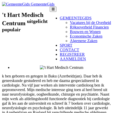
GemeenteGids
't Hart Medisch
GEMEENTEGIDS
uitgelicht
Centrum
Vacatures bij de Overheid
Rijksoverheid Financien
populair
Bouwen en Wonen
Economische Zaken
Algemene Zaken
SPORT
CONTACT
REGISTREER
AANMELDEN
k ben geboren en getogen in Baku (Azerbeidzjan). Daar heb ik
geneeskunde gestudeerd en heb me daarna gespecialiseerd in
cardiologie. Na vijf jaar werken als interventie cardioloog ben ik
gepromoveerd. Mijn medische interesse ging toen al heel breed uit
naar neurofysiologie, oogheelkunde, chirurgie en psychiatrie. Naast
mijn werk als afdelingshoofd functionele diagnostiek bij cardiologie
gaf ik les aan de universiteit en schreef ik 7 boeken over cardiologie,
neurofysiologie en psychologie. Ik heb uiteindelijk 11 jaar gewerkt
in Azerbeidzjan en Rusland bij verschillende medische afdelingen