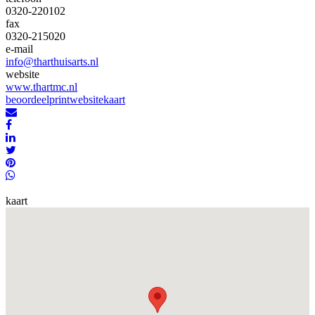
0320-220102
fax
0320-215020
e-mail
info@tharthuisarts.nl
website
www.thartmc.nl
beoordeel
print
website
kaart
kaart