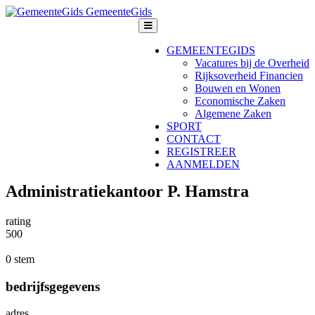
GemeenteGids
GEMEENTEGIDS
Vacatures bij de Overheid
Rijksoverheid Financien
Bouwen en Wonen
Economische Zaken
Algemene Zaken
SPORT
CONTACT
REGISTREER
AANMELDEN
Administratiekantoor P. Hamstra
rating
5
0
0
0 stem
bedrijfsgegevens
adres