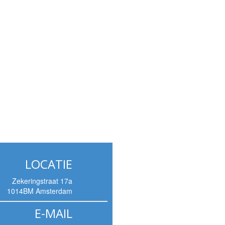
LOCATIE
Zekeringstraat 17a
1014BM Amsterdam
E-MAIL