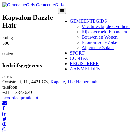
GemeenteGids
Kapsalon Dazzle
GEMEENTEGIDS
Hair
Vacatures bij de Overheid
Rijksoverheid Financien
Bouwen en Wonen
rating
Economische Zaken
5
0
0
Algemene Zaken
SPORT
0 stem
CONTACT
REGISTREER
bedrijfsgegevens
AANMELDEN
adres
Ooststraat, 11 , 4421 CZ,
Kapelle
,
The Netherlands
telefoon
+31 113343639
beoordeel
print
kaart