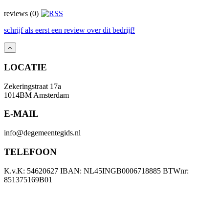
reviews (0)
schrijf als eerst een review over dit bedrijf!
LOCATIE
Zekeringstraat 17a
1014BM Amsterdam
E-MAIL
info@degemeentegids.nl
TELEFOON
K.v.K: 54620627 IBAN: NL45INGB0006718885 BTWnr:
851375169B01