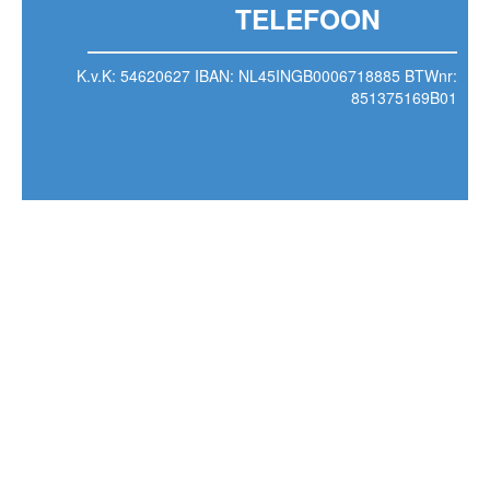
TELEFOON
K.v.K: 54620627 IBAN: NL45INGB0006718885 BTWnr:
851375169B01