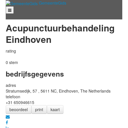
GemeenteGids
GEMEENTEGIDS
SPORT
CONTACT
Acupunctuurbehandeling
REGISTREER
AANMELDEN
Eindhoven
rating
0 stem
bedrijfsgegevens
adres
Stratumsedijk, 57 , 5611 NC,
Eindhoven
,
The Netherlands
telefoon
+31 650946615
beoordeel
print
kaart