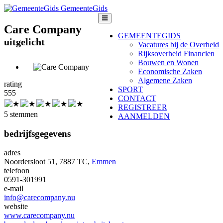
GemeenteGids
Care Company
GEMEENTEGIDS
uitgelicht
Vacatures bij de Overheid
Rijksoverheid Financien
Bouwen en Wonen
Economische Zaken
Algemene Zaken
rating
SPORT
5
5
5
CONTACT
REGISTREER
5 stemmen
AANMELDEN
bedrijfsgegevens
adres
Noordersloot 51, 7887 TC,
Emmen
telefoon
0591-301991
e-mail
info@carecompany.nu
website
www.carecompany.nu