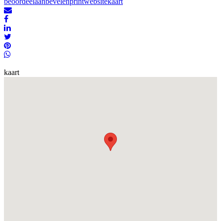
beoordeel
aanbevelen
print
website
kaart
kaart